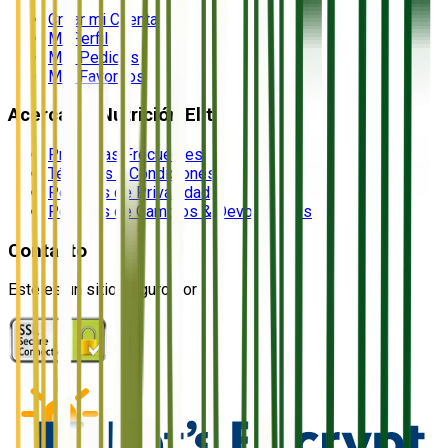
Crear mi Cuenta
Mi Perfil
Mis Pedidos
Mis Favoritos
Acerca de Nutrición Elite
Preguntas Frecuentes
Términos y Condiciones
Políticas de Privacidad
Políticas de Cambios & Devoluciones
Contacto
Este es un sitio seguro por