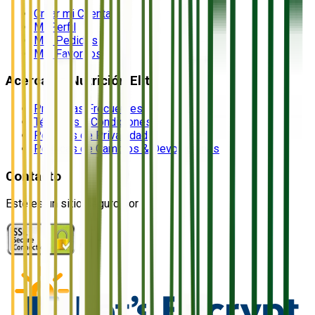
Crear mi Cuenta
Mi Perfil
Mis Pedidos
Mis Favoritos
Acerca de Nutrición Elite
Preguntas Frecuentes
Términos y Condiciones
Políticas de Privacidad
Políticas de Cambios & Devoluciones
Contacto
Este es un sitio seguro por